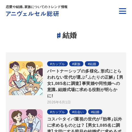
恋愛や結婚、家族についてのトレンド情報
結婚
カップル
家族
結婚
パートナーシップの多様化、形式にとら
われない世代が選ぶ「ふたりの正解」 【男
女1,085名に調査】事実婚や同性婚への
意識、結婚式場に求める役割が明らか
に！
2026年6月1日
カップル
出会い
結婚
コスパ・タイパ重視の世代が「効率」以外
に求めるものとは？ 【男女1,085名に調
査】大切にする節目や結婚式に求めるポ