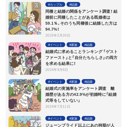
カップル
結婚
同棲と結婚の関係をアンケート調査！ 結
婚前に同棲したことがある既婚者は
59.1％、そのうち同棲後に結婚した方は
94.7%！
2025年2月20日
イベント
家族
結婚
結婚式に求めることランキング 「ゲスト
ファースト」と「自分たちらしさ」の両方
を求める結果に！
2024年9月6日
イベント
家族
結婚
結婚式の実施率をアンケート調査 離
婚歴がある方の42.9%が初婚時に「結婚
式等をしていない」
2024年7月11日
イベント
家族
結婚
ジューンブライド以上にあの時期が人