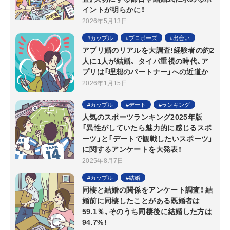
イントが明らかに！
2026年5月13日
カップル
プロポーズ
出会い
アプリ婚のリアルを大調査!経験者の約2
人に1人が結婚。 タイパ重視の時代、ア
プリは「理想のパートナー」への近道か
2026年1月15日
カップル
デート
ランキング
人気のスポーツランキング2025年版
「異性がしていたら魅力的に感じるスポ
ーツ」と「デートで観戦したいスポーツ」
に関するアンケートを大発表！
2025年8月7日
カップル
結婚
同棲と結婚の関係をアンケート調査！ 結
婚前に同棲したことがある既婚者は
59.1％、そのうち同棲後に結婚した方は
94.7%！