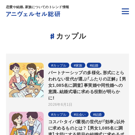
恋愛や結婚、家族についてのトレンド情報
カップル
カップル
家族
結婚
パートナーシップの多様化、形式にとら
われない世代が選ぶ「ふたりの正解」 【男
女1,085名に調査】事実婚や同性婚への
意識、結婚式場に求める役割が明らか
に！
2026年6月1日
カップル
出会い
結婚
コスパ・タイパ重視の世代が「効率」以外
に求めるものとは？ 【男女1,085名に調
査】大切にする節目や結婚式に求めるポ