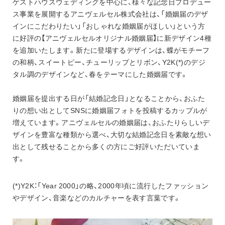
ゲストハウスウェディングを中心に、様々な記念日プロデュー
お知らせ
アニヴェルセル 江坂（新大阪）
ス事業を展開するアニヴェルセル株式会社は、「婚姻届のデザ
アニヴェルセル 大阪（難波）
インにこだわりたい」「おしゃれな婚姻届がほしい」という方
に好評の【アニヴェルセルオリジナル婚姻届】に新デザイン4種
を追加いたします。新たに登場するデザインは、蝶がモチーフ
の和柄、スイートピー、チューリップとリボン、Y2K(*)のデジ
タル調のデザインなど、春をテーマにした婚姻届です。
婚姻届を提出する日が「結婚記念日」となることから、おふた
りの想い出としてSNSに婚姻届フォトを投稿するカップルが
増えています。アニヴェルセルの婚姻届は、おふたりらしいデ
ザインを豊富な種類から選べ、大切な結婚記念日を素敵な想い
出として残せることから多くの方にご好評いただいていま
す。
(*)Y2K：「Year 2000」の略、2000年頃に流行したファッション
やデザイン、音楽などのカルチャーを表す言葉です。