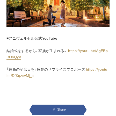
■アニヴェルセル公式YouTube
結婚式をするから、家族が生まれる。 
https://youtu.be/AgEBp
ROvQyA
「最高の記念日を」感動のサプライズプロポーズ 
https://youtu.
be/DfKqzcvMj_c
Share