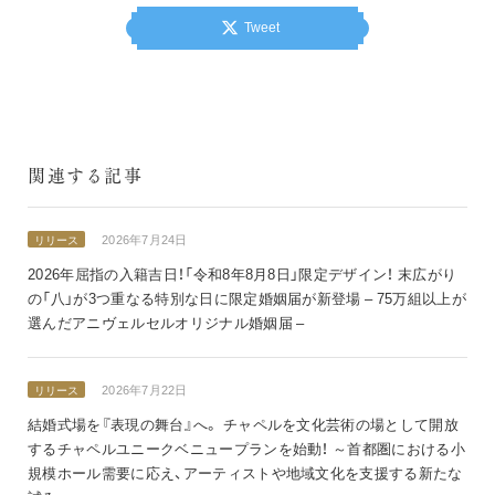
Tweet
関連する記事
2026年7月24日
リリース
2026年屈指の入籍吉日！「令和8年8月8日」限定デザイン！ 末広がり
の「八」が3つ重なる特別な日に限定婚姻届が新登場 – 75万組以上が
選んだアニヴェルセルオリジナル婚姻届 –
2026年7月22日
リリース
結婚式場を『表現の舞台』へ。 チャペルを文化芸術の場として開放
するチャペルユニークベニュープランを始動！ ～首都圏における小
規模ホール需要に応え、アーティストや地域文化を支援する新たな