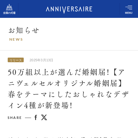
全国の式場
MENU
お
知
ら
せ
アニヴェルセルの想い
N
E
W
S
アニヴェルセル 表参道
結婚式の流れ
アニヴェルセル 立川
2025年3月13日
リリース
アニヴェルセルの姿勢
50万組以上が選んだ婚姻届！ 【ア
アニヴェルセル みなとみらい横浜
ニヴェルセルオリジナル婚姻届】
アニヴェルセル ヒルズ横浜（新横浜）
スタッフスナップ
春をテーマにしたおしゃれなデザ
アニヴェルセル 大宮
アニヴェルセル 柏
イン4種が新登場！
ふたりの体験談
アニヴェルセル 長野
SHARE
式場のご案内
アニヴェルセル 白壁（名古屋）