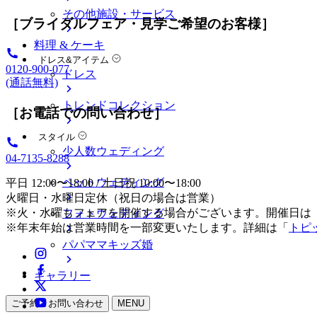
その他施設・サービス
［ブライダルフェア・見学ご希望のお客様］
料理 & ケーキ
ドレス&アイテム
0120-900-077
ドレス
(通話無料)
トレンドコレクション
［お電話での問い合わせ］
スタイル
少人数ウェディング
04-7135-8288
ペットウェディング
平日 12:00〜18:00 / 土日祝 10:00〜18:00
火曜日・水曜日定休（祝日の場合は営業）
※火・水曜もフェアを開催する場合がございます。開催日は
フォトウェディング
※年末年始は営業時間を一部変更いたします。詳細は「
トピ
パパママキッズ婚
ギャラリー
ご予約・お問い合わせ
MENU