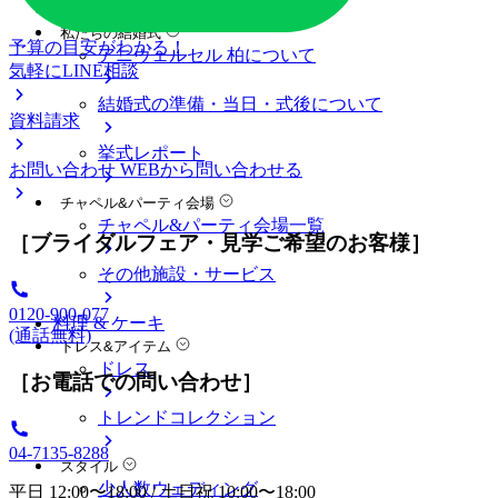
料金プラン
私たちの結婚式
予算の目安がわかる！
アニヴェルセル 柏について
気軽にLINE相談
結婚式の準備・当日・式後について
資料請求
挙式レポート
お問い合わせ
WEBから問い合わせる
チャペル&パーティ会場
チャペル&パーティ会場一覧
［ブライダルフェア・見学ご希望のお客様］
その他施設・サービス
0120-900-077
料理 & ケーキ
(通話無料)
ドレス&アイテム
ドレス
［お電話での問い合わせ］
トレンドコレクション
04-7135-8288
スタイル
少人数ウェディング
平日 12:00〜18:00 / 土日祝 10:00〜18:00