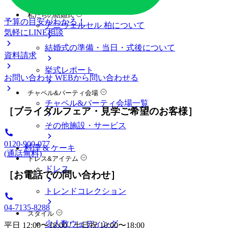
料金プラン
私たちの結婚式
予算の目安がわかる！
アニヴェルセル 柏について
気軽にLINE相談
結婚式の準備・当日・式後について
資料請求
挙式レポート
お問い合わせ
WEBから問い合わせる
チャペル&パーティ会場
チャペル&パーティ会場一覧
［ブライダルフェア・見学ご希望のお客様］
その他施設・サービス
0120-900-077
料理 & ケーキ
(通話無料)
ドレス&アイテム
ドレス
［お電話での問い合わせ］
トレンドコレクション
04-7135-8288
スタイル
少人数ウェディング
平日 12:00〜18:00 / 土日祝 10:00〜18:00