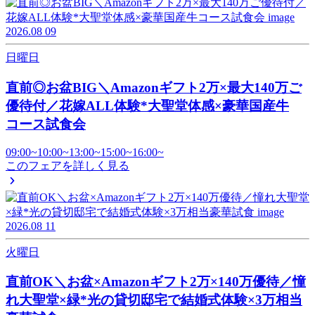
2026.08
09
日曜日
直前◎お盆BIG＼Amazonギフト2万×最大140万ご
優待付／花嫁ALL体験*大聖堂体感×豪華国産牛
コース試食会
09:00~
10:00~
13:00~
15:00~
16:00~
このフェアを詳しく見る
2026.08
11
火曜日
直前OK＼お盆×Amazonギフト2万×140万優待／憧
れ大聖堂×緑*光の貸切邸宅で結婚式体験×3万相当