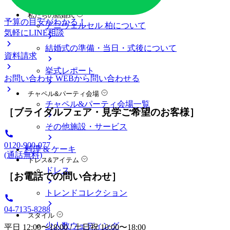
料金プラン
私たちの結婚式
予算の目安がわかる！
アニヴェルセル 柏について
気軽にLINE相談
結婚式の準備・当日・式後について
資料請求
挙式レポート
お問い合わせ
WEBから問い合わせる
チャペル&パーティ会場
チャペル&パーティ会場一覧
［ブライダルフェア・見学ご希望のお客様］
その他施設・サービス
0120-900-077
料理 & ケーキ
(通話無料)
ドレス&アイテム
ドレス
［お電話での問い合わせ］
トレンドコレクション
04-7135-8288
スタイル
少人数ウェディング
平日 12:00〜18:00 / 土日祝 10:00〜18:00