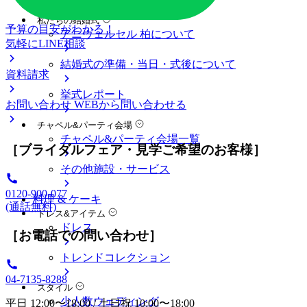
料金プラン
私たちの結婚式
予算の目安がわかる！
アニヴェルセル 柏について
気軽にLINE相談
結婚式の準備・当日・式後について
資料請求
挙式レポート
お問い合わせ
WEBから問い合わせる
チャペル&パーティ会場
チャペル&パーティ会場一覧
［ブライダルフェア・見学ご希望のお客様］
その他施設・サービス
0120-900-077
料理 & ケーキ
(通話無料)
ドレス&アイテム
ドレス
［お電話での問い合わせ］
トレンドコレクション
04-7135-8288
スタイル
少人数ウェディング
平日 12:00〜18:00 / 土日祝 10:00〜18:00