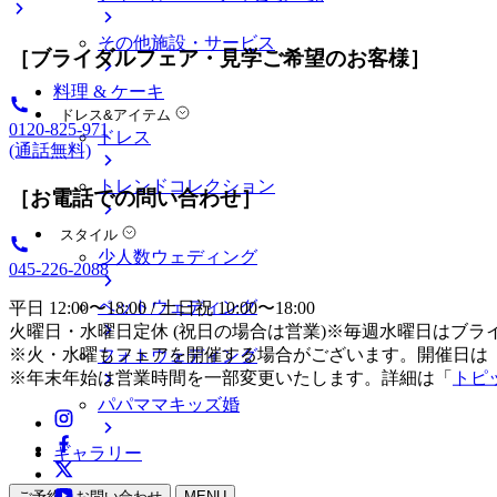
その他施設・サービス
［ブライダルフェア・見学ご希望のお客様］
料理 & ケーキ
ドレス&アイテム
0120-825-971
ドレス
(通話無料)
トレンドコレクション
［お電話での問い合わせ］
スタイル
少人数ウェディング
045-226-2088
ペットウェディング
平日 12:00〜18:00 / 土日祝 10:00〜18:00
火曜日・水曜日定休 (祝日の場合は営業)※毎週水曜日はブラ
※火・水曜もフェアを開催する場合がございます。開催日は
フォトウェディング
※年末年始は営業時間を一部変更いたします。詳細は「
トピ
パパママキッズ婚
ギャラリー
ご予約・お問い合わせ
MENU