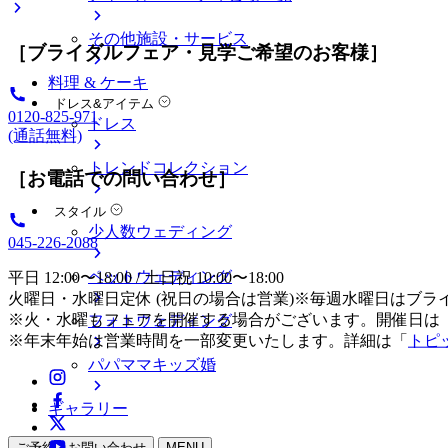
その他施設・サービス
［ブライダルフェア・見学ご希望のお客様］
料理 & ケーキ
ドレス&アイテム
0120-825-971
ドレス
(通話無料)
トレンドコレクション
［お電話での問い合わせ］
スタイル
少人数ウェディング
045-226-2088
ペットウェディング
平日 12:00〜18:00 / 土日祝 10:00〜18:00
火曜日・水曜日定休 (祝日の場合は営業)※毎週水曜日はブラ
※火・水曜もフェアを開催する場合がございます。開催日は
フォトウェディング
※年末年始は営業時間を一部変更いたします。詳細は「
トピ
パパママキッズ婚
ギャラリー
ご予約・お問い合わせ
MENU