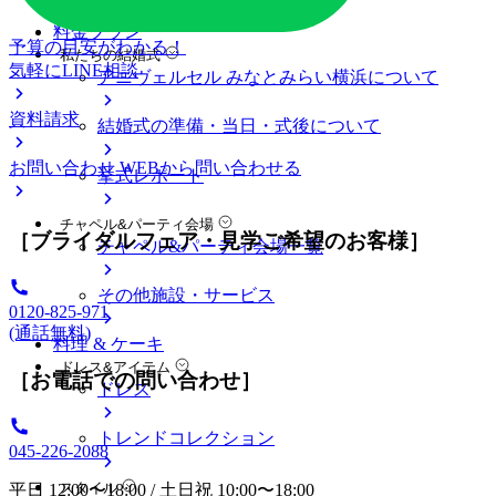
料金プラン
予算の目安がわかる！
私たちの結婚式
気軽にLINE相談
アニヴェルセル みなとみらい横浜について
資料請求
結婚式の準備・当日・式後について
お問い合わせ
WEBから問い合わせる
挙式レポート
チャペル&パーティ会場
［ブライダルフェア・見学ご希望のお客様］
チャペル&パーティ会場一覧
その他施設・サービス
0120-825-971
(通話無料)
料理 & ケーキ
ドレス&アイテム
［お電話での問い合わせ］
ドレス
トレンドコレクション
045-226-2088
スタイル
平日 12:00〜18:00 / 土日祝 10:00〜18:00