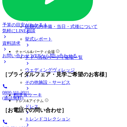
料金プラン
私たちの結婚式
アニヴェルセル 大宮について
予算の目安がわかる！
結婚式の準備・当日・式後について
気軽にLINE相談
挙式レポート
資料請求
チャペル&パーティ会場
お問い合わせ
WEBから問い合わせる
チャペル&パーティ会場一覧
ウェディングヴィレッジ
［ブライダルフェア・見学ご希望のお客様］
その他施設・サービス
0800-111-2011
料理 & ケーキ
(通話無料)
ドレス&アイテム
ドレス
［お電話での問い合わせ］
トレンドコレクション