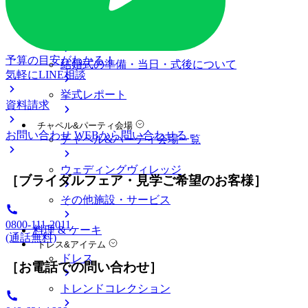
料金プラン
私たちの結婚式
アニヴェルセル 大宮について
予算の目安がわかる！
結婚式の準備・当日・式後について
気軽にLINE相談
挙式レポート
資料請求
チャペル&パーティ会場
お問い合わせ
WEBから問い合わせる
チャペル&パーティ会場一覧
ウェディングヴィレッジ
［ブライダルフェア・見学ご希望のお客様］
その他施設・サービス
0800-111-2011
料理 & ケーキ
(通話無料)
ドレス&アイテム
ドレス
［お電話での問い合わせ］
トレンドコレクション