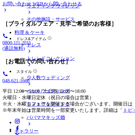
お問い合わせ
WEBから問い合わせる
ウェディングヴィレッジ
その他施設・サービス
［ブライダルフェア・見学ご希望のお客様］
料理 & ケーキ
ドレス&アイテム
0800-111-2011
ドレス
(通話無料)
トレンドコレクション
［お電話での問い合わせ］
スタイル
少人数ウェディング
048-621-1666
ペットウェディング
平日 12:00〜18:00 / 土日祝 10:00〜18:00
火曜日・水曜日定休（祝日の場合は営業）
※火・水曜もフェアを開催する場合がございます。開催日は
フォトウェディング
※年末年始は営業時間を一部変更いたします。詳細は「
トピ
パパママキッズ婚
ギャラリー