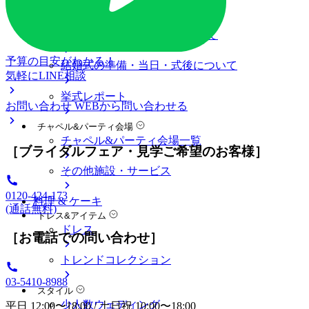
料金プラン
私たちの結婚式
アニヴェルセル 表参道について
予算の目安がわかる！
結婚式の準備・当日・式後について
気軽にLINE相談
挙式レポート
お問い合わせ
WEBから問い合わせる
チャペル&パーティ会場
チャペル&パーティ会場一覧
［ブライダルフェア・見学ご希望のお客様］
その他施設・サービス
0120-424-173
料理 & ケーキ
(通話無料)
ドレス&アイテム
ドレス
［お電話での問い合わせ］
トレンドコレクション
03-5410-8988
スタイル
少人数ウェディング
平日 12:00〜18:00 / 土日祝 10:00〜18:00