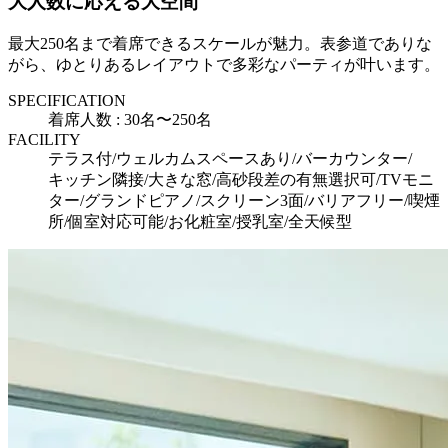
大人数に応える大空間
最大250名まで着席できるスケールが魅力。表参道でありな
がら、ゆとりあるレイアウトで多彩なパーティが叶います。
SPECIFICATION
着席人数 : 30名〜250名
FACILITY
テラス付/ウェルカムスペースあり/バーカウンター/
キッチン隣接/大きな窓/高砂段差の有無選択可/TVモニ
ター/グランドピアノ/スクリーン3面/バリアフリー/喫煙
所/個室対応可能/お化粧室/授乳室/全天候型