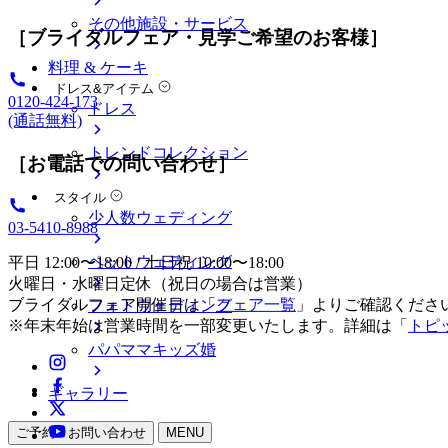
その他施設・サービス
［ブライダルフェア・見学ご希望のお客様］
料理 & ケーキ
ドレス&アイテム
0120-424-173
ドレス
(通話無料)
トレンドコレクション
［お電話での問い合わせ］
スタイル
少人数ウェディング
03-5410-8988
ペットウェディング
平日 12:00〜18:00 / 土日祝 10:00〜18:00
火曜日・水曜日定休（祝日の場合は営業）
ブライダルフェア開催日は「
フェア一覧
」よりご確認くださ
フォトウェディング
※年末年始は営業時間を一部変更いたします。詳細は「
トピ
パパママキッズ婚
ギャラリー
ご予約・お問い合わせ
MENU