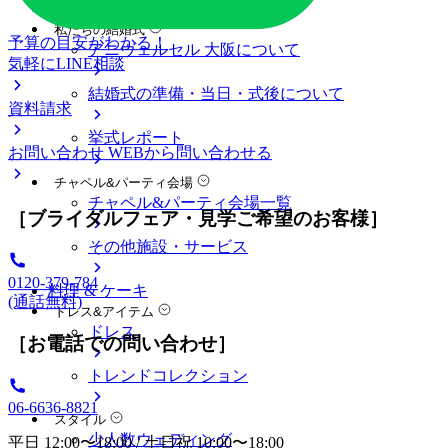
料金プラン
私たちの結婚式
予算の目安がわかる！
アニヴェルセル 大阪について
気軽にLINE相談
結婚式の準備・当日・式後について
資料請求
挙式レポート
お問い合わせ
WEBから問い合わせる
チャペル&パーティ会場
チャペル&パーティ会場一覧
［ブライダルフェア・見学ご希望のお客様］
その他施設・サービス
0120-379-784
料理 & ケーキ
(通話無料)
ドレス&アイテム
ドレス
［お電話での問い合わせ］
トレンドコレクション
06-6636-8821
スタイル
少人数ウェディング
平日 12:00〜18:00 / 土日祝 10:00〜18:00