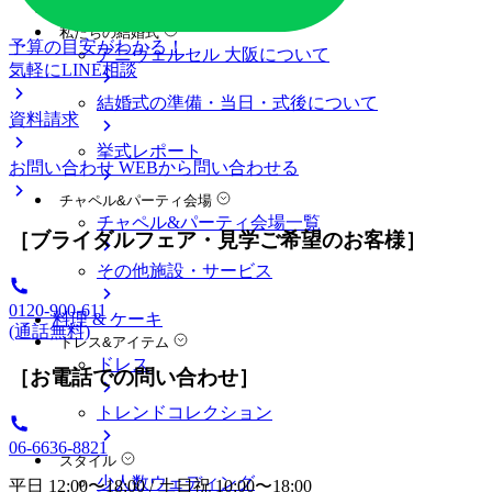
料金プラン
私たちの結婚式
予算の目安がわかる！
アニヴェルセル 大阪について
気軽にLINE相談
結婚式の準備・当日・式後について
資料請求
挙式レポート
お問い合わせ
WEBから問い合わせる
チャペル&パーティ会場
チャペル&パーティ会場一覧
［ブライダルフェア・見学ご希望のお客様］
その他施設・サービス
0120-900-611
料理 & ケーキ
(通話無料)
ドレス&アイテム
ドレス
［お電話での問い合わせ］
トレンドコレクション
06-6636-8821
スタイル
少人数ウェディング
平日 12:00〜18:00 / 土日祝 10:00〜18:00