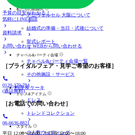
料金プラン
私たちの結婚式
予算の目安がわかる！
アニヴェルセル 大阪について
気軽にLINE相談
結婚式の準備・当日・式後について
資料請求
挙式レポート
お問い合わせ
WEBから問い合わせる
チャペル&パーティ会場
チャペル&パーティ会場一覧
［ブライダルフェア・見学ご希望のお客様］
その他施設・サービス
0120-379-784
料理 & ケーキ
(通話無料)
ドレス&アイテム
ドレス
［お電話での問い合わせ］
トレンドコレクション
06-6636-8821
スタイル
少人数ウェディング
平日 12:00〜18:00 / 土日祝 10:00〜18:00