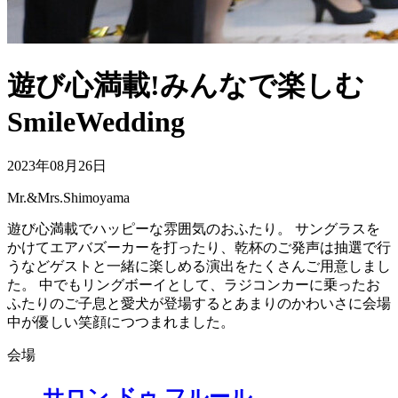
遊び心満載!みんなで楽しむ
SmileWedding
2023年08月26日
Mr.&Mrs.Shimoyama
遊び心満載でハッピーな雰囲気のおふたり。 サングラスを
かけてエアバズーカーを打ったり、乾杯のご発声は抽選で行
うなどゲストと一緒に楽しめる演出をたくさんご用意しまし
た。 中でもリングボーイとして、ラジコンカーに乗ったお
ふたりのご子息と愛犬が登場するとあまりのかわいさに会場
中が優しい笑顔につつまれました。
会場
サロン ドゥ フルール