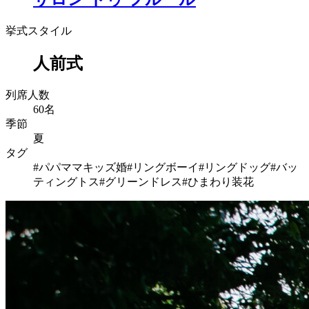
挙式スタイル
人前式
列席人数
60名
季節
夏
タグ
#パパママキッズ婚
#リングボーイ
#リングドッグ
#バッ
ティングトス
#グリーンドレス
#ひまわり装花