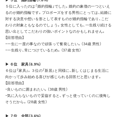
５位に入ったのは「婚約指輪」でした。婚約の象徴の一つといえ
るのが婚約指輪です。プロポーズをする男性にとっては、結婚に
対する決意や想いを形として表すものが婚約指輪であり、こだ
わりの対象ともなるのでしょう。女性としても、一生残り続ける
思い出としてこだわりの強いポイントなのかもしれません。
【回答理由】
・一生に一度の事なので頑張って奮発したい。（34歳 男性）
・一生残り、常につけているため。（37歳 女性）
▶ ６位　家具（6.9%）
６位は「家具」。３位の「新居」と同様に、新しくはじまる生活に
向かって歩み始める喜びが感じられる回答だと思います。
【回答理由】
・良いものに囲まれたい。（38歳 男性）
・気に入らないもので妥協すると、ずっと使っていくのに後悔し
そうだから。（28歳 女性）
▶ ７位　全部（3.6%）