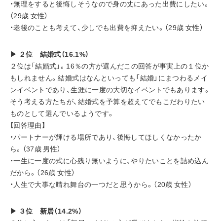
・無理をすると後悔しそうなので身の丈にあった出費にしたい。
（29歳 女性）
・老後のことも考えて、少しでも出費を抑えたい。（29歳 女性）
▶ ２位　結婚式（16.1%）
２位は「結婚式」。16％の方が選んだこの回答が事実上の１位か
もしれません。結婚式はなんといっても「結婚」にまつわるメイ
ンイベントであり、生涯に一度の大切なイベントでもあります。
そう考える方たちが、結婚式を予算を超えてでもこだわりたい
ものとして選んでいるようです。
【回答理由】
・パートナーが輝ける場所であり、後悔してほしくなかったか
ら。（37歳 男性）
・一生に一度の式に心残り無いように、やりたいことを詰め込ん
だから。（26歳 女性）
・人生で大事な晴れ舞台の一つだと思うから。（20歳 女性）
▶ ３位　新居（14.2%）