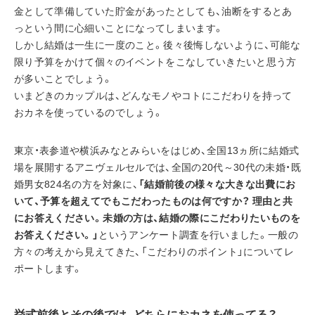
金として準備していた貯金があったとしても、油断をするとあ
っという間に心細いことになってしまいます。
しかし結婚は一生に一度のこと。後々後悔しないように、可能な
限り予算をかけて個々のイベントをこなしていきたいと思う方
が多いことでしょう。
いまどきのカップルは、どんなモノやコトにこだわりを持って
おカネを使っているのでしょう。
東京・表参道や横浜みなとみらいをはじめ、全国13ヵ所に結婚式
場を展開するアニヴェルセルでは、全国の20代～30代の未婚・既
婚男女824名の方を対象に、
「結婚前後の様々な大きな出費にお
いて、予算を超えてでもこだわったものは何ですか？ 理由と共
にお答えください。未婚の方は、結婚の際にこだわりたいものを
お答えください。」
というアンケート調査を行いました。一般の
方々の考えから見えてきた、「こだわりのポイント」についてレ
ポートします。
挙式前後とその後では、どちらにおカネを使ってる？