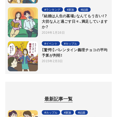
ランキング
家族
結婚
「結婚は人生の墓場」なんてもう古い！？
大切な人と過ごす日々、満足しています
か？
2024年1月16日
イベント
カップル
【驚愕!】バレンタイン義理チョコの平均
予算が判明！
2015年2月3日
最新記事一覧
カップル
家族
結婚