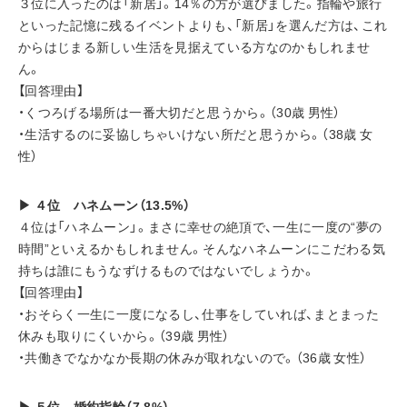
３位に入ったのは「新居」。14％の方が選びました。指輪や旅行
といった記憶に残るイベントよりも、「新居」を選んだ方は、これ
からはじまる新しい生活を見据えている方なのかもしれませ
ん。
【回答理由】
・くつろげる場所は一番大切だと思うから。（30歳 男性）
・生活するのに妥協しちゃいけない所だと思うから。（38歳 女
性）
▶ ４位　ハネムーン（13.5%）
４位は「ハネムーン」。まさに幸せの絶頂で、一生に一度の“夢の
時間”といえるかもしれません。そんなハネムーンにこだわる気
持ちは誰にもうなずけるものではないでしょうか。
【回答理由】
・おそらく一生に一度になるし、仕事をしていれば、まとまった
休みも取りにくいから。（39歳 男性）
・共働きでなかなか長期の休みが取れないので。（36歳 女性）
▶ ５位　婚約指輪（7.8%）