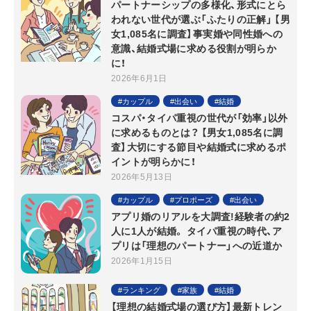
パートナーシップの多様化、形式にとら
われない世代が選ぶ「ふたりの正解」 【男
女1,085名に調査】事実婚や同性婚への
意識、結婚式場に求める役割が明らか
に！
2026年6月1日
カップル
出会い
結婚
コスパ・タイパ重視の世代が「効率」以外
に求めるものとは？ 【男女1,085名に調
査】大切にする節目や結婚式に求めるポ
イントが明らかに！
2026年5月13日
カップル
プロポーズ
出会い
アプリ婚のリアルを大調査!経験者の約2
人に1人が結婚。 タイパ重視の時代、ア
プリは「理想のパートナー」への近道か
2026年1月15日
ランキング
家族
結婚
【理想の結婚式場の選び方】最新トレン