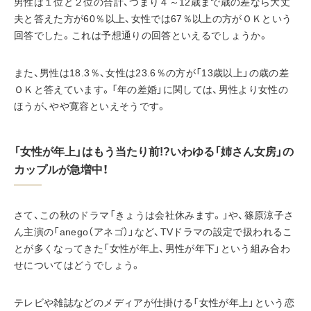
男性は１位と２位の合計、つまり４～12歳まで歳の差なら大丈
夫と答えた方が60％以上、女性では67％以上の方がＯＫという
回答でした。これは予想通りの回答といえるでしょうか。
また、男性は18.3％、女性は23.6％の方が「13歳以上」の歳の差
ＯＫと答えています。「年の差婚」に関しては、男性より女性の
ほうが、やや寛容といえそうです。
「女性が年上」はもう当たり前!?いわゆる「姉さん女房」の
カップルが急増中！
さて、この秋のドラマ「きょうは会社休みます。」や、篠原涼子さ
ん主演の「anego（アネゴ）」など、TVドラマの設定で扱われるこ
とが多くなってきた「女性が年上、男性が年下」という組み合わ
せについてはどうでしょう。
テレビや雑誌などのメディアが仕掛ける「女性が年上」という恋