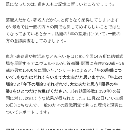
題になったのは、皆さんもご記憶に新しいところでしょう。
芸能人だから、著名人だから、と何となく納得してしまいます
が、最近では一般の方々の間でも決してめずらしいことではな
くなってきているとか…。話題の「年の差婚」について、一般の
方の意識調査をしてみましょう。
東京・表参道や横浜みなとみらいをはじめ、全国14ヵ所に結婚式
場を展開するアニヴェルセルが、首都圏・関西に在住の20歳～36
歳の男女1,400名に聞いたアンケートによると、
「年の差婚につ
いて、あなたはどれくらいまで大丈夫だと思いますか。『年上の
場合』と『年下の場合』それぞれで、大丈夫だと思う『限界の年
齢』をひとつだけお選びください。」
（有効回答数1,398件）の質
問に対し、次のような結果が得られました。11月22日（いい夫婦
の日）にちなんで、一般の方々の意識調査で判った理想と現実に
ついてレポートします。