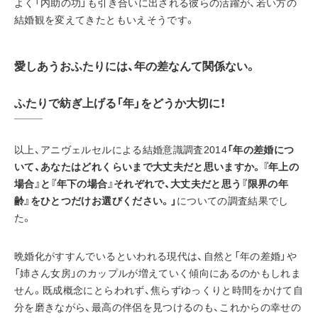
よく「内助の功」も引き合いに出される彼らの活躍が、若い方の
結婚観を変えてきたともいえそうです。
愛しあうおふたりには、年の差なんて関係ない。
ふたりで紡ぎ上げる「年」をどうか大切に！
以上、アニヴェルセルによる結婚意識調査2014
「年の差婚につ
いて、あなたはどれくらいまで大丈夫だと思いますか。『年上の
場合』と『年下の場合』それぞれで、大丈夫だと思う『限界の年
齢』をひとつだけお選びください。」
についての調査結果でし
た。
晩婚化がすすんでいるといわれる現代は、自然と「年の差婚」や
「姉さん女房」のカップルが増えていく傾向にあるのかもしれま
せん。既成概念にとらわれず、焦らずゆっくりと時間をかけて自
分を磨きながら、最高の伴侶を見つけるのも、これからの幸せの