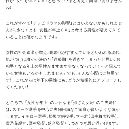
性が「女性が年上ＯＫ」と思っていると考えて間違いありません
ね！
これがすべて「テレビドラマの影響」とはいえないかもしれませ
んが、少なくとも「女性が年上ＯＫ」と考える男性が増えてきて
いることは確かなようです。
女性の社会進出が増え、晩婚化がすすんでいるといわれる現代。
気がつけば誰かが決めた「適齢期」を過ぎてしまったと思い、お
相手となる年上の男性がますます少なくなっていく…と悩んで
いる女性もいるかもしれません。でも、そんな心配はご無用で
す！　これからは年下の男性にも、どうか積極的にアプローチし
てください！
ところで、「女性が年上」のいわゆる「姉さん女房」のご夫婦に
は、スポーツ選手を中心に夫婦円満なご家庭が多いような気が
します。イチロー選手、松坂大輔投手、マー君（田中将大投手）、
貴乃花親方、野村監督、落合監督と、つぎつぎ思い浮かびます。