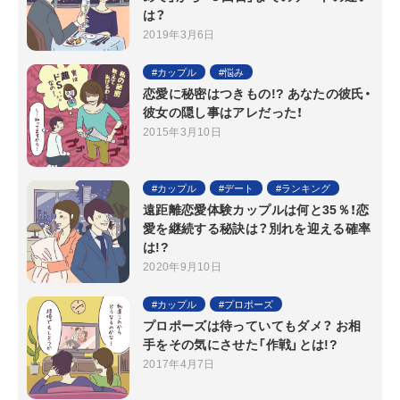
は？
2019年3月6日
カップル
悩み
恋愛に秘密はつきもの!? あなたの彼氏・
彼女の隠し事はアレだった！
2015年3月10日
カップル
デート
ランキング
遠距離恋愛体験カップルは何と35％！恋
愛を継続する秘訣は？別れを迎える確率
は!?
2020年9月10日
カップル
プロポーズ
プロポーズは待っていてもダメ？ お相
手をその気にさせた「作戦」とは!?
2017年4月7日