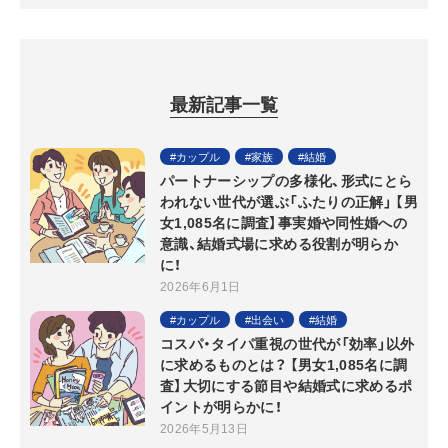
最新記事一覧
カップル
家族
結婚
パートナーシップの多様化、形式にとら
われない世代が選ぶ「ふたりの正解」 【男
女1,085名に調査】事実婚や同性婚への
意識、結婚式場に求める役割が明らか
に！
2026年6月1日
カップル
出会い
結婚
コスパ・タイパ重視の世代が「効率」以外
に求めるものとは？ 【男女1,085名に調
査】大切にする節目や結婚式に求めるポ
イントが明らかに！
2026年5月13日