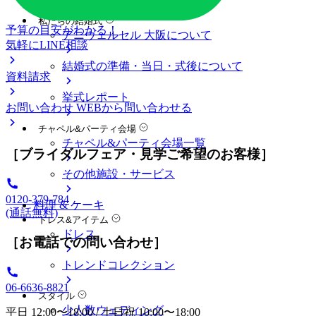
料金プラン
私たちの結婚式
予算の目安がわかる！
アニヴェルセル 大阪について
気軽にLINE相談
結婚式の準備・当日・式後について
資料請求
挙式レポート
お問い合わせ
WEBから問い合わせる
チャペル&パーティ会場
チャペル&パーティ会場一覧
［ブライダルフェア・見学ご希望のお客様］
その他施設・サービス
0120-379-784
料理 & ケーキ
(通話無料)
ドレス&アイテム
ドレス
［お電話での問い合わせ］
トレンドコレクション
06-6636-8821
スタイル
少人数ウェディング
平日 12:00〜18:00 / 土日祝 10:00〜18:00