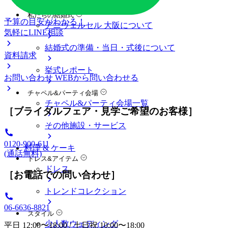
料金プラン
私たちの結婚式
予算の目安がわかる！
アニヴェルセル 大阪について
気軽にLINE相談
結婚式の準備・当日・式後について
資料請求
挙式レポート
お問い合わせ
WEBから問い合わせる
チャペル&パーティ会場
チャペル&パーティ会場一覧
［ブライダルフェア・見学ご希望のお客様］
その他施設・サービス
0120-900-611
料理 & ケーキ
(通話無料)
ドレス&アイテム
ドレス
［お電話での問い合わせ］
トレンドコレクション
06-6636-8821
スタイル
少人数ウェディング
平日 12:00〜18:00 / 土日祝 10:00〜18:00