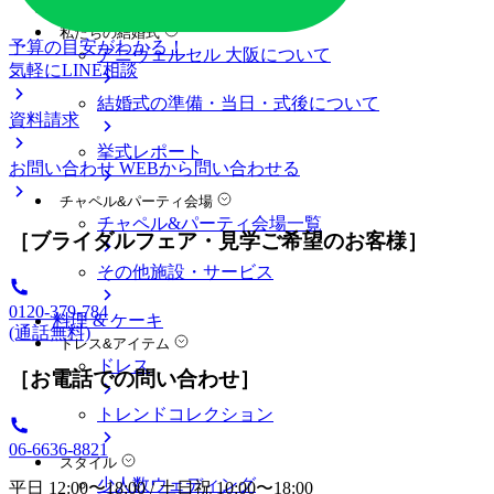
料金プラン
私たちの結婚式
予算の目安がわかる！
アニヴェルセル 大阪について
気軽にLINE相談
結婚式の準備・当日・式後について
資料請求
挙式レポート
お問い合わせ
WEBから問い合わせる
チャペル&パーティ会場
チャペル&パーティ会場一覧
［ブライダルフェア・見学ご希望のお客様］
その他施設・サービス
0120-379-784
料理 & ケーキ
(通話無料)
ドレス&アイテム
ドレス
［お電話での問い合わせ］
トレンドコレクション
06-6636-8821
スタイル
少人数ウェディング
平日 12:00〜18:00 / 土日祝 10:00〜18:00