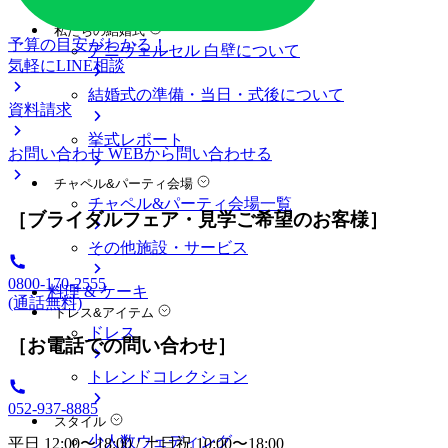
料金プラン
私たちの結婚式
予算の目安がわかる！
アニヴェルセル 白壁について
気軽にLINE相談
結婚式の準備・当日・式後について
資料請求
挙式レポート
お問い合わせ
WEBから問い合わせる
チャペル&パーティ会場
チャペル&パーティ会場一覧
［ブライダルフェア・見学ご希望のお客様］
その他施設・サービス
0800-170-2555
料理 & ケーキ
(通話無料)
ドレス&アイテム
ドレス
［お電話での問い合わせ］
トレンドコレクション
052-937-8885
スタイル
少人数ウェディング
平日 12:00〜18:00 / 土日祝 10:00〜18:00