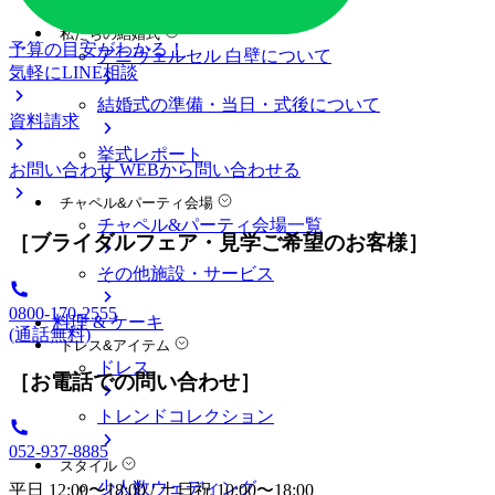
料金プラン
私たちの結婚式
予算の目安がわかる！
アニヴェルセル 白壁について
気軽にLINE相談
結婚式の準備・当日・式後について
資料請求
挙式レポート
お問い合わせ
WEBから問い合わせる
チャペル&パーティ会場
チャペル&パーティ会場一覧
［ブライダルフェア・見学ご希望のお客様］
その他施設・サービス
0800-170-2555
料理 & ケーキ
(通話無料)
ドレス&アイテム
ドレス
［お電話での問い合わせ］
トレンドコレクション
052-937-8885
スタイル
少人数ウェディング
平日 12:00〜18:00 / 土日祝 10:00〜18:00