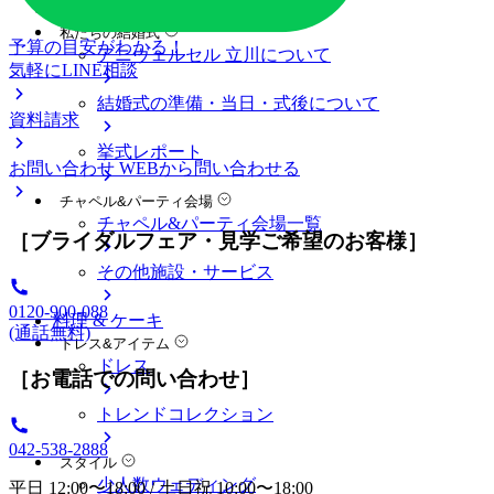
料金プラン
私たちの結婚式
予算の目安がわかる！
アニヴェルセル 立川について
気軽にLINE相談
結婚式の準備・当日・式後について
資料請求
挙式レポート
お問い合わせ
WEBから問い合わせる
チャペル&パーティ会場
チャペル&パーティ会場一覧
［ブライダルフェア・見学ご希望のお客様］
その他施設・サービス
0120-900-088
料理 & ケーキ
(通話無料)
ドレス&アイテム
ドレス
［お電話での問い合わせ］
トレンドコレクション
042-538-2888
スタイル
少人数ウェディング
平日 12:00〜18:00 / 土日祝 10:00〜18:00