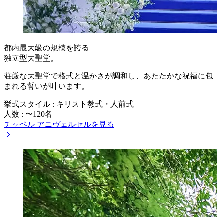
都内最大級の規模を誇る
独立型大聖堂。
荘厳な大聖堂で格式と温かさが調和し、あたたかな祝福に包
まれる誓いが叶います。
挙式スタイル : キリスト教式・人前式
人数 : 〜120名
チャペル アニヴェルセルを見る