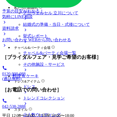
料金プラン
私たちの結婚式
予算の目安がわかる！
アニヴェルセル 立川について
気軽にLINE相談
結婚式の準備・当日・式後について
資料請求
挙式レポート
お問い合わせ
WEBから問い合わせる
チャペル&パーティ会場
チャペル&パーティ会場一覧
［ブライダルフェア・見学ご希望のお客様］
その他施設・サービス
0120-900-088
料理 & ケーキ
(通話無料)
ドレス&アイテム
ドレス
［お電話での問い合わせ］
トレンドコレクション
042-538-2888
スタイル
少人数ウェディング
平日 12:00〜18:00 / 土日祝 10:00〜18:00