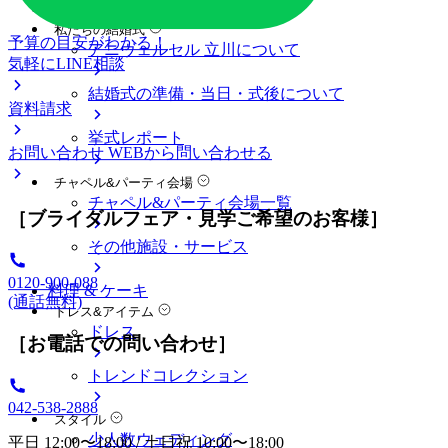
料金プラン
私たちの結婚式
予算の目安がわかる！
アニヴェルセル 立川について
気軽にLINE相談
結婚式の準備・当日・式後について
資料請求
挙式レポート
お問い合わせ
WEBから問い合わせる
チャペル&パーティ会場
チャペル&パーティ会場一覧
［ブライダルフェア・見学ご希望のお客様］
その他施設・サービス
0120-900-088
料理 & ケーキ
(通話無料)
ドレス&アイテム
ドレス
［お電話での問い合わせ］
トレンドコレクション
042-538-2888
スタイル
少人数ウェディング
平日 12:00〜18:00 / 土日祝 10:00〜18:00