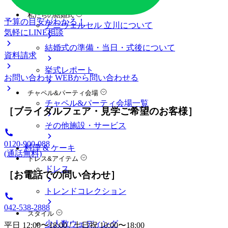
料金プラン
私たちの結婚式
予算の目安がわかる！
アニヴェルセル 立川について
気軽にLINE相談
結婚式の準備・当日・式後について
資料請求
挙式レポート
お問い合わせ
WEBから問い合わせる
チャペル&パーティ会場
チャペル&パーティ会場一覧
［ブライダルフェア・見学ご希望のお客様］
その他施設・サービス
0120-900-088
料理 & ケーキ
(通話無料)
ドレス&アイテム
ドレス
［お電話での問い合わせ］
トレンドコレクション
042-538-2888
スタイル
少人数ウェディング
平日 12:00〜18:00 / 土日祝 10:00〜18:00