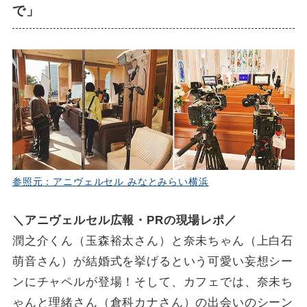
で」
参照元：アニヴェルセル みなとみらい横浜
＼アニヴェルセル広報・PRの現場レポ／
潤之介くん（玉森裕太さん）と奈未ちゃん（上白石
萌音さん）が結婚式を挙げるという可愛い妄想シー
ンにチャペルが登場！そして、カフェでは、奈未ち
ゃんと理緒さん（倉科カナさん）の出会いのシーン