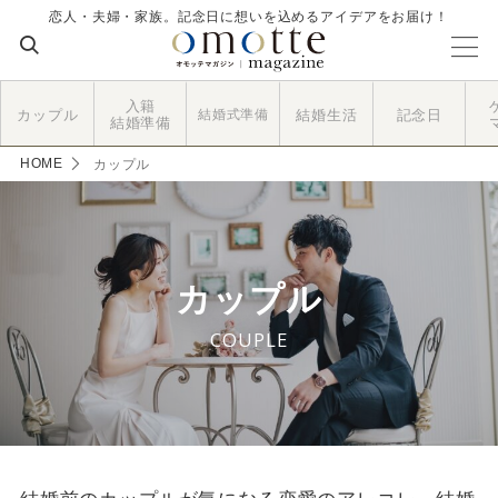
恋人・夫婦・家族。記念日に想いを込めるアイデアをお届け！
入籍
カップル
結婚式準備
結婚生活
記念日
結婚準備
HOME
カップル
カップル
COUPLE