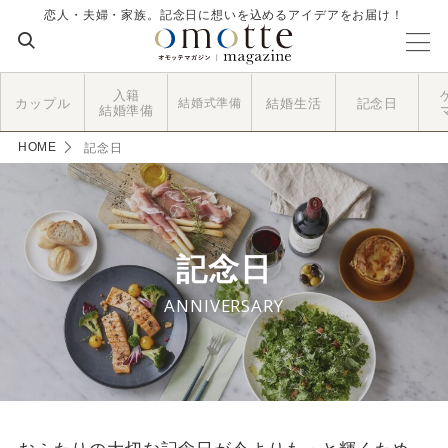
恋人・夫婦・家族。記念日に想いを込めるアイデアをお届け！
入籍
カップル
結婚式準備
結婚生活
記念日
結婚準備
HOME
記念日
記念日
ANNIVERSARY