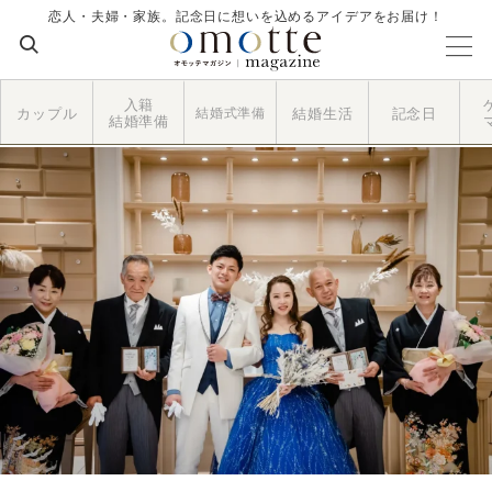
恋人・夫婦・家族。記念日に想いを込めるアイデアをお届け！
入籍
カップル
結婚式準備
結婚生活
記念日
結婚準備