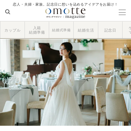
恋人・夫婦・家族。記念日に想いを込めるアイデアをお届け！
入籍
カップル
結婚式準備
結婚生活
記念日
結婚準備