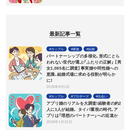
最新記事一覧
カップル
家族
結婚
パートナーシップの多様化、形式にとら
われない世代が選ぶ「ふたりの正解」 【男
女1,085名に調査】事実婚や同性婚への
意識、結婚式場に求める役割が明らか
に！
2026年6月1日
カップル
プロポーズ
出会い
アプリ婚のリアルを大調査!経験者の約2
人に1人が結婚。 タイパ重視の時代、ア
プリは「理想のパートナー」への近道か
2026年1月15日