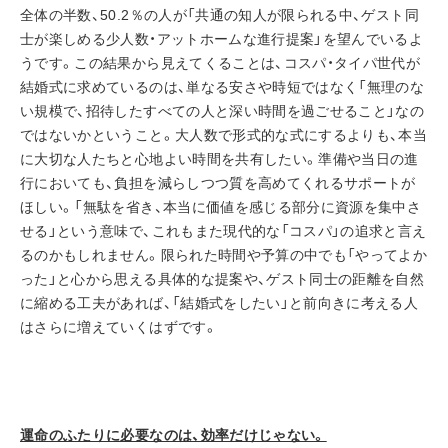
全体の半数、50.2％の人が「共通の知人が限られる中、ゲスト同
士が楽しめる少人数・アットホームな進行提案」を望んでいるよ
うです。この結果から見えてくることは、コスパ・タイパ世代が
結婚式に求めているのは、単なる安さや時短ではなく「無理のな
い規模で、招待したすべての人と深い時間を過ごせること」なの
ではないかということ。大人数で形式的な式にするよりも、本当
に大切な人たちと心地よい時間を共有したい。準備や当日の進
行においても、負担を減らしつつ質を高めてくれるサポートが
ほしい。「無駄を省き、本当に価値を感じる部分に資源を集中さ
せる」という意味で、これもまた現代的な「コスパ」の追求と言え
るのかもしれません。限られた時間や予算の中でも「やってよか
った」と心から思える具体的な提案や、ゲスト同士の距離を自然
に縮める工夫があれば、「結婚式をしたい」と前向きに考える人
はさらに増えていくはずです。
運命のふたりに必要なのは、効率だけじゃない。