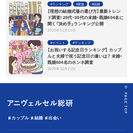
ランキング
家族
結婚
【理想の結婚式場の選び方】最新トレン
ド調査! 20代~30代の未婚・既婚604名に
聞く「決め手」ランキング公開
2025年11月10日
イベント
ランキング
【お祝いする記念日ランキング】 カップ
ルと夫婦で祝う記念日の違いは？ 未婚・
既婚604名のホンネ調査
2025年10月21日
PAGE TOP
カップル
結婚
出会い