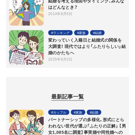
結婚を考える理由やタイミング、みんな
はどんなとき？
2014年8月5日
ランキング
家族
結婚
変わっていく入籍日と結婚式の関係を
大調査！ 現代ではより「ふたりらしい」結
婚のかたちへ
2025年6月2日
最新記事一覧
カップル
家族
結婚
パートナーシップの多様化、形式にとら
われない世代が選ぶ「ふたりの正解」 【男
女1,085名に調査】事実婚や同性婚への