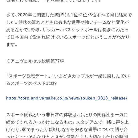
さて、2020年に調査した際(※)も1位・2位・3位すべて同じ結果で
した。時代の流れとともに有名な選手や強いチームなど変化が
あるなかで、野球、サッカー、バスケットボールは長きにわたっ
て日本国内で愛され続けているスポーツだということがわかり
ます。
※アニヴェルセル総研第77弾
「スポーツ観戦デート」！ いまどきカップルが一緒に楽しんでい
るスポーツのベスト3は!?
https://corp.anniversaire.co.jp/news/souken_0813_release/
スポーツ観戦という非日常の体験は、ふたりの関係性を一気に
縮めてくれるきっかけになるもの。スタジアムで一緒に声を上
げたり、家でまったり観戦しながら好きな選手について語り合
ったり……そんなひとときが、何気なくも大切なふたりの時間