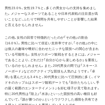
男性23.0％、女性19.7％と、多くの男女からの支持を集めまし
た。メジャーなスポーツであることや日本代表戦の注目度が高
いことなど、ふたりで時間を共有しやすいことが影響した結果
と言えるかもしれません。
この他、女性の回答で特徴的だったのが「その他」の割合
（16.0％）。男性に比べて倍近い支持率ですが、「その他」の中に
は個人の趣味や嗜好に合わせたニッチな競技への関心が含まれ
ている可能性も。女性がスポーツ観戦をするときには、メジャー
であることより、どれだけ「自分が心から楽しめるか」を重視し
ているのかもしれません。また、20代男女の間では「スキー・ス
ノーボード」などのアクティブな競技も人気のようです。「卓
球」を選んだ人も3.4％と、30代男女に比べて圧倒的に多く、イマ
ドキのカップルはスポーツ観戦デートでも「自分たちらしい、手
の届く範囲のエンターテイメント」を好む様子が見て取れます。
特に20代男性は「陸上」「水泳」といった競技性の高い種目も好
んでいて、「誰が勝つのか」というワクワクした感情を共有でき
る場として観戦デートを重視しているようです。