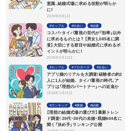
意識、結婚式場に求める役割が明らか
に！
2026年6月1日
カップル
出会い
結婚
コスパ・タイパ重視の世代が「効率」以外
に求めるものとは？ 【男女1,085名に調
査】大切にする節目や結婚式に求めるポ
イントが明らかに！
2026年5月13日
カップル
プロポーズ
出会い
アプリ婚のリアルを大調査!経験者の約2
人に1人が結婚。 タイパ重視の時代、ア
プリは「理想のパートナー」への近道か
2026年1月15日
ランキング
家族
結婚
【理想の結婚式場の選び方】最新トレン
ド調査! 20代~30代の未婚・既婚604名に
聞く「決め手」ランキング公開
2025年11月10日