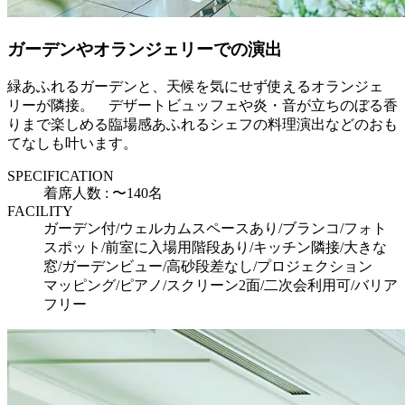
ガーデンやオランジェリーでの演出
緑あふれるガーデンと、天候を気にせず使えるオランジェ
リーが隣接。 デザートビュッフェや炎・音が立ちのぼる香
りまで楽しめる臨場感あふれるシェフの料理演出などのおも
てなしも叶います。
SPECIFICATION
着席人数 : 〜140名
FACILITY
ガーデン付/ウェルカムスペースあり/ブランコ/フォト
スポット/前室に入場用階段あり/キッチン隣接/大きな
窓/ガーデンビュー/高砂段差なし/プロジェクション
マッピング/ピアノ/スクリーン2面/二次会利用可/バリア
フリー