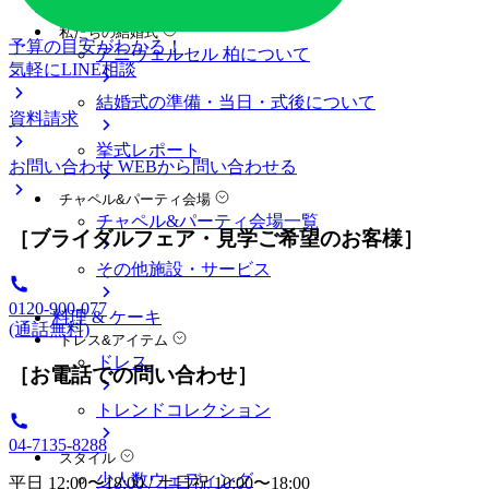
料金プラン
私たちの結婚式
予算の目安がわかる！
アニヴェルセル 柏について
気軽にLINE相談
結婚式の準備・当日・式後について
資料請求
挙式レポート
お問い合わせ
WEBから問い合わせる
チャペル&パーティ会場
チャペル&パーティ会場一覧
［ブライダルフェア・見学ご希望のお客様］
その他施設・サービス
0120-900-077
料理 & ケーキ
(通話無料)
ドレス&アイテム
ドレス
［お電話での問い合わせ］
トレンドコレクション
04-7135-8288
スタイル
少人数ウェディング
平日 12:00〜18:00 / 土日祝 10:00〜18:00