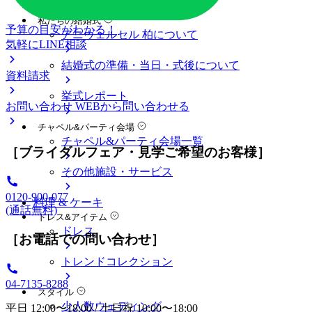
料金プラン
私たちの結婚式
予算の目安がわかる！
アニヴェルセル 柏について
気軽にLINE相談
結婚式の準備・当日・式後について
資料請求
挙式レポート
お問い合わせ
WEBから問い合わせる
チャペル&パーティ会場
チャペル&パーティ会場一覧
［ブライダルフェア・見学ご希望のお客様］
その他施設・サービス
0120-900-077
料理 & ケーキ
(通話無料)
ドレス&アイテム
ドレス
［お電話での問い合わせ］
トレンドコレクション
04-7135-8288
スタイル
少人数ウェディング
平日 12:00〜18:00 / 土日祝 10:00〜18:00