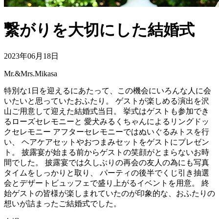
繋がりを大切にした結婚式
2023年06月18日
Mr.&Mrs.Mikasa
特別な1日を迎えるにあたって、この機会にいろんな人に会
いたいと思っていたおふたり。 ゲストが楽しめる演出を沢
山ご用意して迎えた結婚式当日。 挙式はゲストも参加でき
るローズセレモニーと 愛犬みるくちゃんによるリングドッ
クセレモニー アフターセレモニーではぬいぐるみトスを行
い、 ヘアケアセットやおつまみセットをゲストにプレゼン
ト。 披露宴が始まる前からゲストの笑顔がとまらないお時
間でした。 披露宴では久しぶりの再会の友人の為にも写真
タイムをしっかりと取り、 パーティの後半でくじ引き抽選
会とデザートビュッフェで盛り上がるイベントを用意。 終
始ゲストの皆様が楽しまれていたのが印象的な、おふたりの
想いが詰まったご結婚式でした。