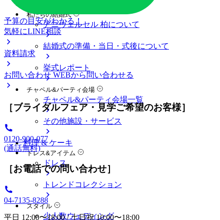
料金プラン
私たちの結婚式
予算の目安がわかる！
アニヴェルセル 柏について
気軽にLINE相談
結婚式の準備・当日・式後について
資料請求
挙式レポート
お問い合わせ
WEBから問い合わせる
チャペル&パーティ会場
チャペル&パーティ会場一覧
［ブライダルフェア・見学ご希望のお客様］
その他施設・サービス
0120-900-077
料理 & ケーキ
(通話無料)
ドレス&アイテム
ドレス
［お電話での問い合わせ］
トレンドコレクション
04-7135-8288
スタイル
少人数ウェディング
平日 12:00〜18:00 / 土日祝 10:00〜18:00