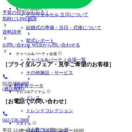
料金プラン
私たちの結婚式
予算の目安がわかる！
アニヴェルセル 立川について
気軽にLINE相談
結婚式の準備・当日・式後について
資料請求
挙式レポート
お問い合わせ
WEBから問い合わせる
チャペル&パーティ会場
チャペル&パーティ会場一覧
［ブライダルフェア・見学ご希望のお客様］
その他施設・サービス
0120-900-088
料理 & ケーキ
(通話無料)
ドレス&アイテム
ドレス
［お電話での問い合わせ］
トレンドコレクション
042-538-2888
スタイル
少人数ウェディング
平日 12:00〜18:00 / 土日祝 10:00〜18:00