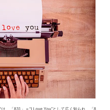
831」＝“I Love You”として広く知られ、「8