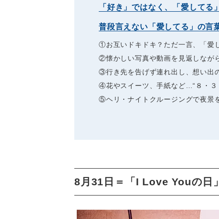
「好き」ではなく、「愛してる
普段言えない「愛してる」の言
①お互いドキドキ？ただ一言、「愛し
②懐かしい写真や動画を見返しなが
③行き先を告げず連れ出し、想い出
④花やスイーツ、手紙など…“８・３
⑤ヘリ・ナイトクルージングで夜景
8月31日＝「I Love You