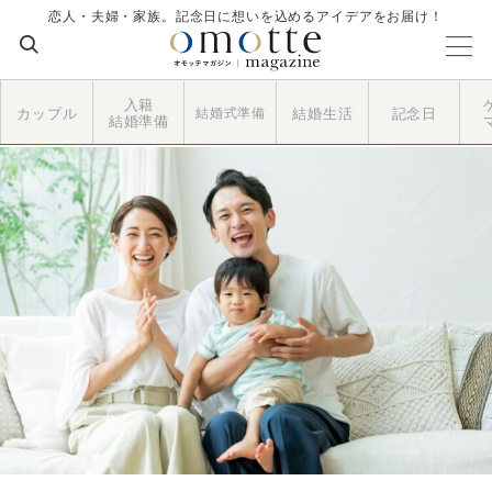
恋人・夫婦・家族。記念日に想いを込めるアイデアをお届け！
入籍
カップル
結婚式準備
結婚生活
記念日
結婚準備