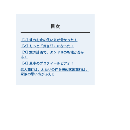
目次
【1】彼のお金の使い方が分かった！
【2】もっと「好き♡」になった！
【3】旅の計画で、ダンドリの相性が分か
る！
【4】最幸のプロフィールビデオ！
恋人旅行は、ふたりの絆を深め家族旅行は、
家族の思い出がふえる