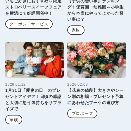
いちご好きにおすすめ♡限定
【子供の習い事】ランキン
ストロベリースイーツフェア
グ！保育園・幼稚園～小学生
を横浜にて好評開催中！
から本当にやってよかった習
い事は？
クーポン・サービス
家族
2026.01.22
2026.02.03
1月31日「愛妻の日」のプレ
【花束の値段】大きさやシー
ゼントアイデア！日頃の感謝
ン別の相場・プレゼント予算
と大切に想う気持ちをサプラ
にあわせたブーケの選び方
イズで
プロポーズ
家族