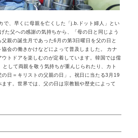
カで、早くに母親を亡くした「j.b.ドット婦人」とい
上げた父への感謝の気持ちから、「母の日と同じよう
ら父親の誕生月であった6月の第3日曜日を父の日と
ト協会の働きかけなどによって普及しました。 カナ
アウトドアを楽しむのが定着しています。韓国では儒
日」として両親を敬う気持ちが重んじられたり、カト
の日＝キリストの父親の日」。祝日に当たる3月19
べます。世界では、父の日は宗教観や歴史によって