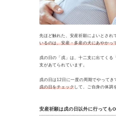
先ほど触れた、安産祈願によいとされ
いるのは、安産・多産の犬にあやかっ
戌の日の「戌」は、十二支に出てくる
支があてられています。
戌の日は12日に一度の周期でやってき
戌の日をチェック
して、ご自身の体調
安産祈願は戌の日以外に行ってもO