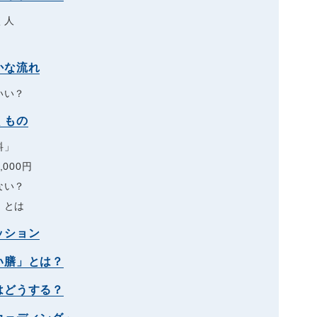
く人
かな流れ
いい？
くもの
料」
000円
ない？
】とは
ッション
い膳」とは？
はどうする？