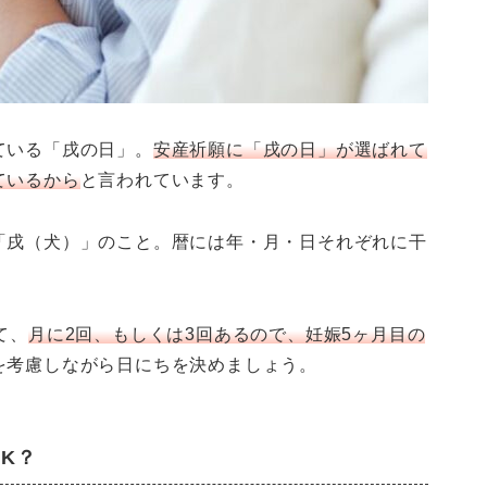
ている「戌の日」。
安産祈願に「戌の日」が選ばれて
ているから
と言われています。
「戌（犬）」のこと。暦には年・月・日それぞれに干
て、
月に2回、もしくは3回あるので、妊娠5ヶ月目の
を考慮しながら日にちを決めましょう。
K？