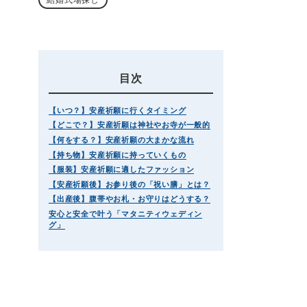
目次
【いつ？】安産祈願に行くタイミング
【どこで？】安産祈願は神社やお寺が一般的
【何をする？】安産祈願の大まかな流れ
【持ち物】安産祈願に持っていくもの
【服装】安産祈願に適したファッション
【安産祈願後】お参り後の「祝い膳」とは？
【出産後】腹帯やお札・お守りはどうする？
安心と安全で叶う「マタニティウェディン
グ」