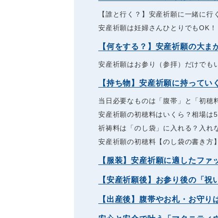
【誰と行く？】安産祈願に一緒に行
安産祈願は妊婦さんひとりでもOK！
【何をする？】安産祈願の大ま
安産祈願はお参り（参拝）だけでも
【持ち物】安産祈願に持ってい
当日必要なものは「腹帯」と「初穂
安産祈願の初穂料はいくら？相場は5,
祈祷料は「のし袋」に入れる？入れ
安産祈願の初穂料【のし袋の書き方
【服装】安産祈願に適したファ
【安産祈願後】お参り後の「祝
【出産後】腹帯やお札・お守り