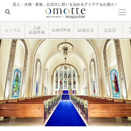
恋人・夫婦・家族。記念日に想いを込めるアイデアをお届け！
入籍
カップル
結婚式準備
結婚生活
記念日
結婚準備