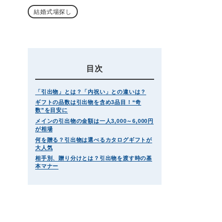
結婚式場探し
目次
「引出物」とは？「内祝い」との違いは？
ギフトの品数は引出物を含め3品目！“奇
数”を目安に
メインの引出物の金額は一人3,000～6,000円
が相場
何を贈る？引出物は選べるカタログギフトが
大人気
相手別、贈り分けとは？引出物を渡す時の基
本マナー