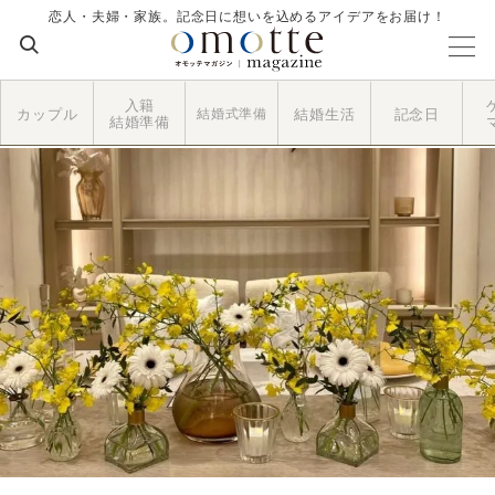
恋人・夫婦・家族。記念日に想いを込めるアイデアをお届け！
入籍
カップル
結婚式準備
結婚生活
記念日
結婚準備