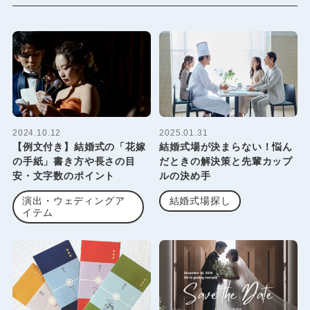
2024.10.12
2025.01.31
【例文付き】結婚式の「花嫁
結婚式場が決まらない！悩ん
の手紙」書き方や長さの目
だときの解決策と先輩カップ
安・文字数のポイント
ルの決め手
演出・ウェディングア
結婚式場探し
イテム